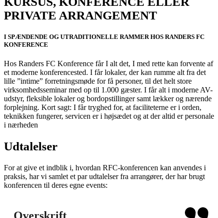
KURSUS, KONFERENCE ELLER
PRIVATE ARRANGEMENT
I SPÆNDENDE OG UTRADITIONELLE RAMMER HOS RANDERS FC
KONFERENCE
Hos Randers FC Konference får I alt det, I med rette kan forvente af
et moderne konferencested. I får lokaler, der kan rumme alt fra det
lille ”intime” forretningsmøde for få personer, til det helt store
virksomhedsseminar med op til 1.000 gæster. I får alt i moderne AV-
udstyr, fleksible lokaler og bordopstillinger samt lækker og nærende
forplejning. Kort sagt: I får tryghed for, at faciliteterne er i orden,
teknikken fungerer, servicen er i højsædet og at der altid er personale
i nærheden
Udtalelser
For at give et indblik i, hvordan RFC-konferencen kan anvendes i
praksis, har vi samlet et par udtalelser fra arrangører, der har brugt
konferencen til deres egne events:
Overskrift