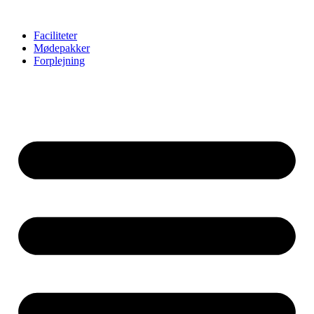
Faciliteter
Mødepakker
Forplejning