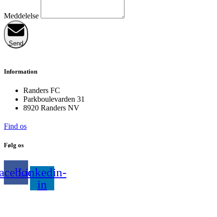
Meddelelse
Send
Information
Randers FC
Parkboulevarden 31
8920 Randers NV
Find os
Følg os
acebook
Linkedin-
in
© 2025 Randers FC konference – Designet af
Lead Company