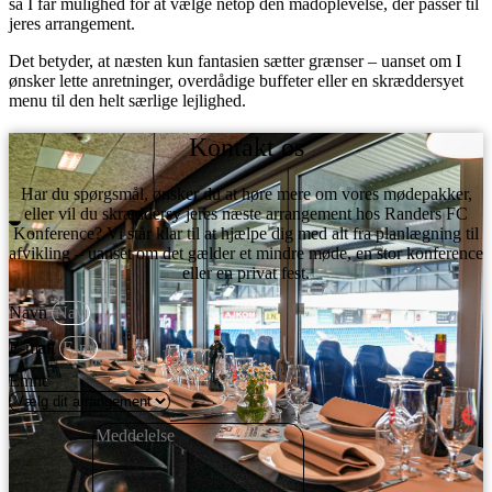
så I får mulighed for at vælge netop den madoplevelse, der passer til
jeres arrangement.
Det betyder, at næsten kun fantasien sætter grænser – uanset om I
ønsker lette anretninger, overdådige buffeter eller en skræddersyet
menu til den helt særlige lejlighed.
Kontakt os
Har du spørgsmål, ønsker du at høre mere om vores mødepakker,
eller vil du skræddersy jeres næste arrangement hos Randers FC
Konference? Vi står klar til at hjælpe dig med alt fra planlægning til
afvikling – uanset om det gælder et mindre møde, en stor konference
eller en privat fest.
Navn
E-mail
Emne